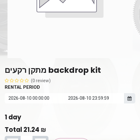
מתקן רקעים backdrop kit
(0 review)
RENTAL PERIOD
1
day
Total
21.24
₪