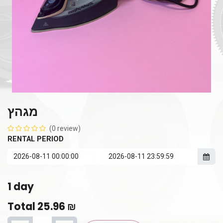
מגהץ
(0 review)
RENTAL PERIOD
1
day
Total
25.96
₪