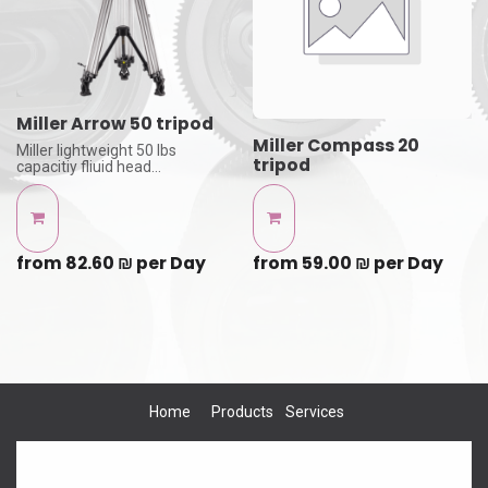
Miller Arrow 50 tripod
Miller Compass 20
Miller lightweight 50 lbs
tripod
capacitiy fliuid head
with lightweight 100mm 2
stage aluminium legs
the best tripod you can find
from
82.60
₪
per
Day
from
59.00
₪
per
Day
Home
Products
Services